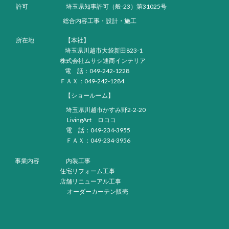
許可 埼玉県知事許可（般-23）第31025号
総合内容工事・設計・施工
所在地 【本社】
埼玉県川越市大袋新田823-1
株式会社ムサシ通商インテリア
電 話：049-242-1228
ＦＡＸ：049-242-1284
【ショールーム】
埼玉県川越市かすみ野2-2-20
LivingArt ロココ
電 話：049-234-3955
ＦＡＸ：049-234-3956
事業内容 内装工事
住宅リフォーム工事
店舗リニューアル工事
オーダーカーテン販売